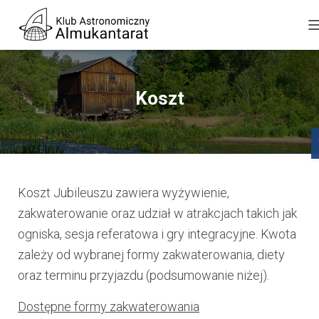
Koszt
Op
I
Koszt Jubileuszu zawiera wyżywienie,
zakwaterowanie oraz udział w atrakcjach takich jak
ogniska, sesja referatowa i gry integracyjne. Kwota
zależy od wybranej formy zakwaterowania, diety
oraz terminu przyjazdu (podsumowanie niżej).
Dostępne formy zakwaterowania