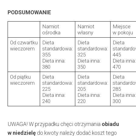
PODSUMOWANIE
Namiot
Namiot
Miejsce
ośrodka
własny
w pokoju
Od czwartku
Dieta
Dieta
Dieta
wieczorem
standardowa:
standardowa:
standardo
355
325
445
Dieta inna:
Dieta inna:
Dieta inna:
380
350
470
Od piątku
Dieta
Dieta
Dieta
wieczorem
standardowa:
standardowa:
standardo
225
205
285
Dieta inna:
Dieta inna:
Dieta inna:
240
220
300
UWAGA! W przypadku chęci otrzymania
obiadu
w niedzielę
do kwoty należy dodać koszt tego